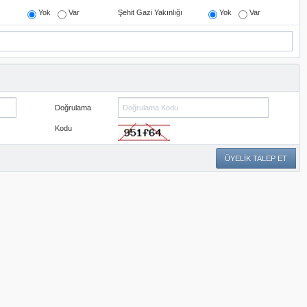
Yok
Var
Şehit Gazi Yakınlığı
Yok
Var
Doğrulama
Kodu
ÜYELİK TALEP ET